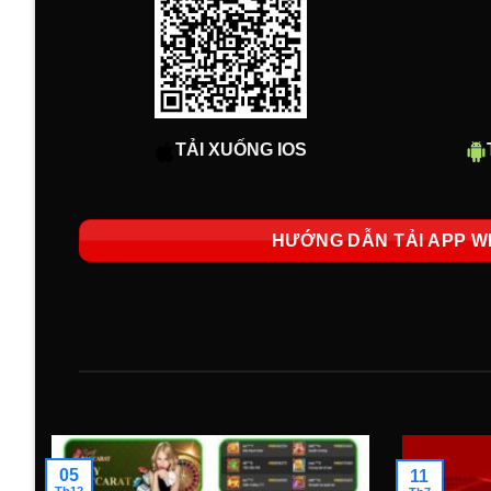
TẢI XUỐNG IOS
HƯỚNG DẪN TẢI APP W
05
11
Th12