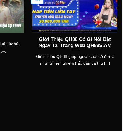
Giới Thiệu QH88 Có Gì Nổi Bật
luôn tự hào
Ngay Tại Trang Web QH88S.AM
...]
Giới Thiệu QH88 giúp người chơi có được
những trải nghiệm hấp dẫn và thú [...]