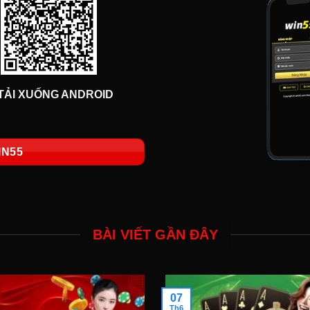
TẢI XUỐNG ANDROID
IN55
BÀI VIẾT GẦN ĐÂY
07
Th6