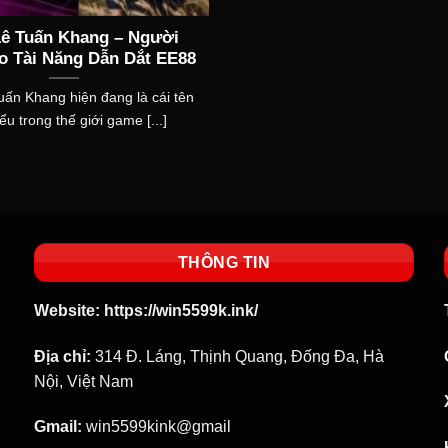
ê Tuấn Khang – Người
o Tài Năng Dẫn Dắt EE88
ấn Khang hiện đang là cái tên
iểu trong thế giới game [...]
THÔNG TIN
Website:
https://win5599k.ink/
Địa chỉ:
314 Đ. Láng, Thịnh Quang, Đống Đa, Hà
Nội, Việt Nam
Gmail:
win5599kink@gmail