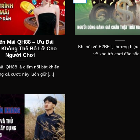
ến Mãi QH88 – Ưu Đãi
Khi nói về E2BET, thương hiệu 
 Không Thể Bỏ Lỡ Cho
về kho trò chơi đặc sắc [
Người Chơi
i QH88 là điểm nổi bật khiến
g cá cược này luôn giữ [...]