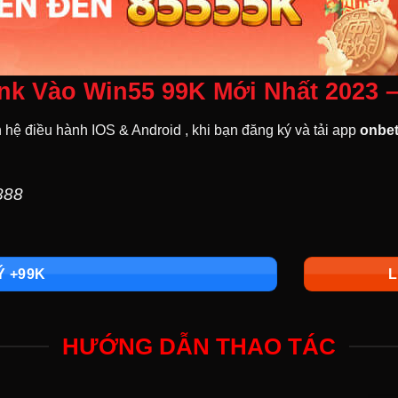
ink Vào Win55 99K Mới Nhất 2023 
 hệ điều hành IOS & Android , khi bạn đăng ký và tải app
onbe
888
Ý +99K
L
HƯỚNG DẪN THAO TÁC