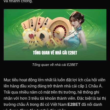
và nhanh chóng.
Tổng quan về nhà cái E2BET
Mục tiêu hoạt động lớn nhất là luôn đặt lợi ích của hội viên
lên hàng đầu xứng đáng trở thành nhà cái cấp 1 Châu Á.
Trải qua nhiều năm có mặt trên thị trường, hệ thống ghi
nhận với hơn 3 triệu tài khoản thành viên. Đặc biệt là tại thị
trường châu Á trong đó có Việt Nam
E2BET
đã nổi danh