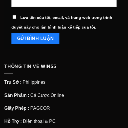
Lưu tên của tôi, email, và trang web trong trình
duyệt này cho lần bình luận kế tiếp của tôi.
THÔNG TIN VỀ WIN55
Trụ Sở :
Philippines
Sản Phẩm :
Cá Cược Online
Giấy Phép :
PAGCOR
Hỗ Trợ :
Điện thoại & PC