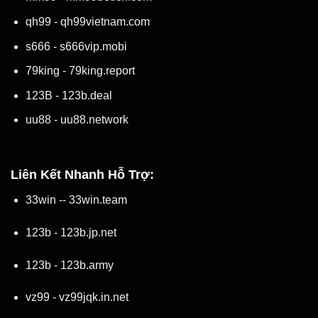
qh99
- qh99vietnam.com
s666
- s666vip.mobi
79king
- 79king.report
123B
- 123b.deal
uu88
- uu88.network
Liên Kết Nhanh Hỗ Trợ:
33win
-- 33win.team
123b
- 123b.jp.net
123b
- 123b.army
vz99
- vz99jqk.in.net