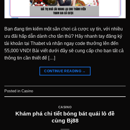
Bạn đang tìm kiếm một sân chơi cá cược uy tín, với nhiều
ưu đãi hấp dẫn dành cho tân thủ? Hãy nhanh tay đăng ký
tài khoản tại Thabet và nhận ngay code thưởng lên đến
55,000 VND! Bài viết dưới đây sẽ cung cấp cho bạn tất cả
thông tin cần thiết để […]
CONTINUE READING
→
Posted in
Casino
CASINO
Khám phá chi tiết bóng bát quái lô đề
cùng Bj88