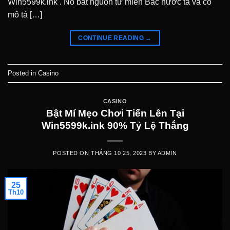
Win5599k.ink . Nó bắt nguồn từ miền Bắc nước ta và có
mô tả […]
CONTINUE READING
→
Posted in
Casino
CASINO
Bật Mí Mẹo Chơi Tiến Lên Tại
Win5599k.ink 90% Tỷ Lệ Thắng
POSTED ON
THÁNG 10 25, 2023
BY
ADMIN
25
Th10