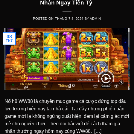
Nhận Ngay Tiền Tỷ
POSTED ON
THÁNG 7 8, 2024
BY
ADMIN
08
Th7
Nổ hũ WW88 là chuyên mục game cá cược đứng top đầu
lưu lượng hiện nay tại nhà cái. Tại đây nhưng phiên bản
game mới lạ không ngừng xuất hiện, đem lại cảm giác mới
mẻ cho người chơi. Theo dõi bài viết để cách tham gia
nhận thưởng ngay hôm nay cùng WW88. […]