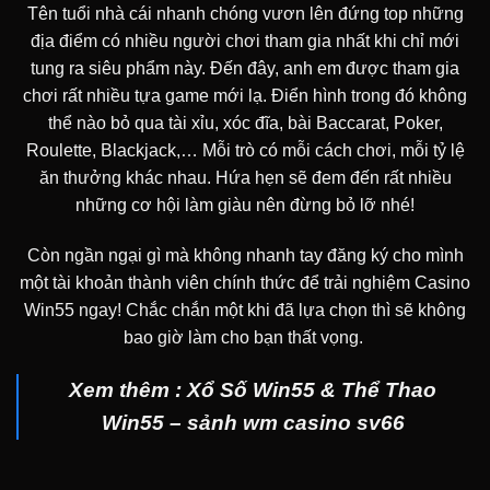
Tên tuổi nhà cái nhanh chóng vươn lên đứng top những
địa điểm có nhiều người chơi tham gia nhất khi chỉ mới
tung ra siêu phẩm này. Đến đây, anh em được tham gia
chơi rất nhiều tựa game mới lạ. Điển hình trong đó không
thể nào bỏ qua tài xỉu, xóc đĩa, bài Baccarat, Poker,
Roulette, Blackjack,… Mỗi trò có mỗi cách chơi, mỗi tỷ lệ
ăn thưởng khác nhau. Hứa hẹn sẽ đem đến rất nhiều
những cơ hội làm giàu nên đừng bỏ lỡ nhé!
Còn ngần ngại gì mà không nhanh tay đăng ký cho mình
một tài khoản thành viên chính thức để trải nghiệm Casino
Win55 ngay! Chắc chắn một khi đã lựa chọn thì sẽ không
bao giờ làm cho bạn thất vọng.
Xem thêm :
Xổ Số Win55
&
Thể Thao
Win55
–
sảnh wm casino sv66