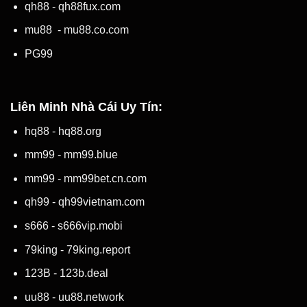
qh88
- qh88fux.com
mu88
- mu88.co.com
PG99
Liên Minh Nhà Cái Uy Tín:
hq88
- hq88.org
mm99
- mm99.blue
mm99
- mm99bet.cn.com
qh99
- qh99vietnam.com
s666
- s666vip.mobi
79king
- 79king.report
123B
- 123b.deal
uu88
- uu88.network