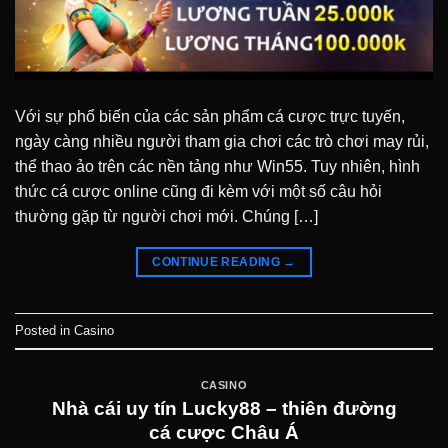
Với sự phổ biến của các sản phẩm cá cược trực tuyến,
ngày càng nhiều người tham gia chơi các trò chơi may rủi,
thể thao ảo trên các nền tảng như Win55. Tuy nhiên, hình
thức cá cược online cũng đi kèm với một số câu hỏi
thường gặp từ người chơi mới. Chúng […]
CONTINUE READING
→
Posted in
Casino
CASINO
Nhà cái uy tín Lucky88 – thiên đường
cá cược Châu Á