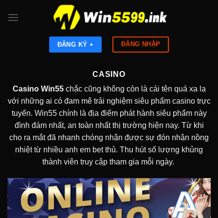
Skip
to
content
ĐĂNG NHẬP
ĐĂNG KÝ +
CASINO
Casino Win55
chắc cũng không còn là cái tên quá xa lạ
với những ai có đam mê trải nghiệm siêu phẩm casino trực
tuyến. Win55 chính là địa điểm phát hành siêu phẩm này
đình đám nhất, an toàn nhất thị trường hiện nay. Từ khi
cho ra mắt đã nhanh chóng nhận được sự đón nhận nồng
nhiệt từ nhiều anh em bet thủ. Thu hút số lượng khủng
thành viên truy cập tham gia mỗi ngày.