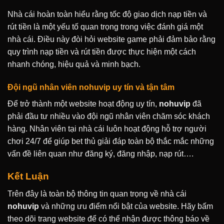
Nhà cái hoàn toàn hiểu rằng tốc độ giao dịch nạp tiền và
rút tiền là một yếu tố quan trọng trong việc đánh giá một
nhà cái. Điều này đòi hỏi website game phải đảm bảo rằng
quy trình nạp tiền và rút tiền được thực hiện một cách
nhanh chóng, hiệu quả và minh bạch.
Đội ngũ nhân viên nohuvip uy tín và tận tâm
Để trở thành một website hoạt động uy tín,
nohuvip
đã
phải đầu tư nhiều vào đội ngũ nhân viên chăm sóc khách
hàng. Nhân viên tại nhà cái luôn hoạt động hỗ trợ người
chơi 24/7 để giúp bet thủ giải đáp toàn bộ thắc mắc những
vấn đề liên quan như đăng ký, đăng nhập, nạp rút….
Kết Luận
Trên đây là toàn bộ thông tin quan trọng về nhà cái
nohuvip
và những ưu điểm nổi bật của website. Hãy bấm
theo dõi trang website để có thể nhận được thông báo về