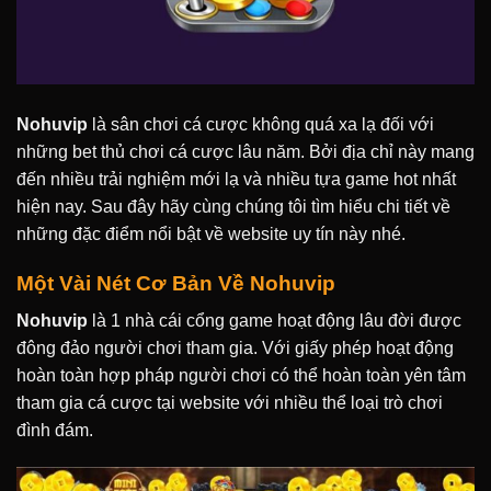
Nohuvip
là sân chơi cá cược không quá xa lạ đối với
những bet thủ chơi cá cược lâu năm. Bởi địa chỉ này mang
đến nhiều trải nghiệm mới lạ và nhiều tựa game hot nhất
hiện nay. Sau đây hãy cùng chúng tôi tìm hiểu chi tiết về
những đặc điểm nổi bật về website uy tín này nhé.
Một Vài Nét Cơ Bản Về Nohuvip
Nohuvip
là 1 nhà cái cổng game hoạt động lâu đời được
đông đảo người chơi tham gia. Với giấy phép hoạt động
hoàn toàn hợp pháp người chơi có thể hoàn toàn yên tâm
tham gia cá cược tại website với nhiều thể loại trò chơi
đình đám.