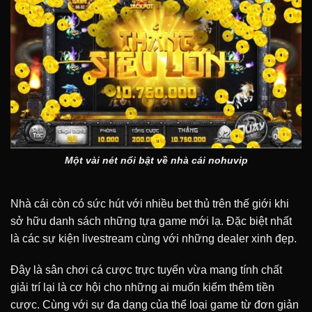
Một vài nét nổi bật về nhà cái nohuvip
Nhà cái còn có sức hút với nhiều bet thủ trên thế giới khi
sở hữu danh sách những tựa game mới lạ. Đặc biệt nhất
là các sự kiện livestream cùng với những dealer xinh đẹp.
Đây là sân chơi cá cược trực tuyến vừa mang tính chất
giải trí lại là cơ hội cho những ai muốn kiếm thêm tiền
cược. Cùng với sự đa dạng của thể loại game từ đơn giản