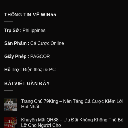
THÔNG TIN VỀ WIN55
Trụ Sở :
Philippines
Sản Phẩm :
Cá Cược Online
Giấy Phép :
PAGCOR
Hỗ Trợ :
Điện thoại & PC
BÀI VIẾT GẦN ĐÂY
Trang Chủ 79King – Nền Tảng Cá Cược Kiếm Lời
05
Hot Nhất
Th12
Khuyến Mãi QH88 – Ưu Đãi Khủng Không Thể Bỏ
11
Lỡ Cho Người Chơi
Th7