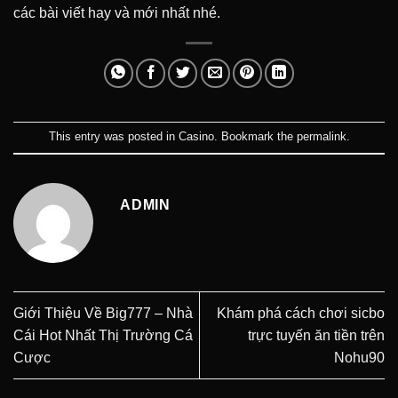
các bài viết hay và mới nhất nhé.
This entry was posted in
Casino
. Bookmark the
permalink
.
ADMIN
Giới Thiệu Về Big777 – Nhà
Khám phá cách chơi sicbo
Cái Hot Nhất Thị Trường Cá
trực tuyến ăn tiền trên
Cược
Nohu90