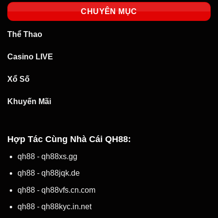
CHUYÊN MỤC
Thể Thao
Casino LIVE
Xổ Số
Khuyến Mãi
Hợp Tác Cùng Nhà Cái QH88:
qh88
- qh88xs.gg
qh88
- qh88jqk.de
qh88
- qh88vfs.cn.com
qh88
- qh88kyc.in.net