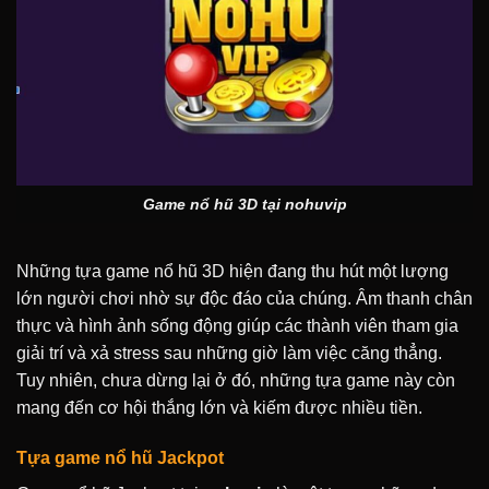
Game nổ hũ 3D tại nohuvip
Những tựa game nổ hũ 3D hiện đang thu hút một lượng
lớn người chơi nhờ sự độc đáo của chúng. Âm thanh chân
thực và hình ảnh sống động giúp các thành viên tham gia
giải trí và xả stress sau những giờ làm việc căng thẳng.
Tuy nhiên, chưa dừng lại ở đó, những tựa game này còn
mang đến cơ hội thắng lớn và kiếm được nhiều tiền.
Tựa game nổ hũ Jackpot