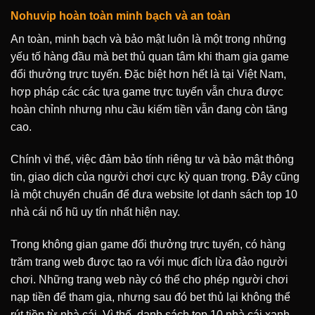
Nohuvip hoàn toàn minh bạch và an toàn
An toàn, minh bạch và bảo mật luôn là một trong những
yếu tố hàng đầu mà bet thủ quan tâm khi tham gia game
đổi thưởng trực tuyến. Đặc biệt hơn hết là tại Việt Nam,
hợp pháp các các tựa game trực tuyến vẫn chưa được
hoàn chỉnh nhưng nhu cầu kiếm tiền vẫn đang còn tăng
cao.
Chính vì thế, việc đảm bảo tính riêng tư và bảo mật thông
tin, giao dịch của người chơi cực kỳ quan trọng. Đây cũng
là một chuyển chuẩn để đưa website lọt danh sách top 10
nhà cái nổ hũ uy tín nhất hiện nay.
Trong không gian game đổi thưởng trực tuyến, có hàng
trăm trang web được tạo ra với mục đích lừa đảo người
chơi. Những trang web này có thể cho phép người chơi
nạp tiền để tham gia, nhưng sau đó bet thủ lại không thể
rút tiền từ nhà cái. Vì thế, danh sách top 10 nhà cái xanh