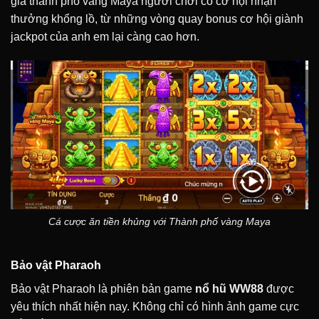
gia thành phố vàng Maya người chơi có cơ hội nhận
thưởng khổng lồ, từ những vòng quay bonus cơ hội giành
jackpot của anh em lại càng cao hơn.
Cá cược ăn tiền khủng với Thành phố vàng Maya
Bảo vật Pharaoh
Bảo vật Pharaoh là phiên bản game
nổ hũ WW88
được
yêu thích nhất hiện nay. Không chỉ có hình ảnh game cực