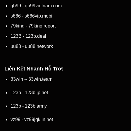
qh99
- qh99vietnam.com
s666
- s666vip.mobi
79king
- 79king.report
123B
- 123b.deal
uu88
- uu88.network
Liên Kết Nhanh Hỗ Trợ:
33win
-- 33win.team
123b
- 123b.jp.net
123b
- 123b.army
vz99
- vz99jqk.in.net