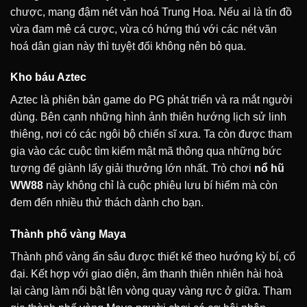
chược, mang đậm nét văn hoá Trung Hoa. Nếu ai là tín đồ
vừa đam mê cá cược, vừa có hứng thú với các nét văn
hoá dân gian này thì tuyệt đối không nên bỏ qua.
Kho báu Aztec
Aztec là phiên bản game do PG phát triển và ra mắt người
dùng. Bên cạnh những hình ảnh thiên hướng lịch sử linh
thiêng, nơi có các ngôi bộ chiến sĩ xưa. Ta còn được tham
gia vào các cuộc tìm kiếm mật mã thông qua những bức
tượng để giành lấy giải thưởng lớn nhất. Trò chơi
nổ hũ
WW88
này không chỉ là cuộc phiêu lưu bí hiểm mà còn
đem đến nhiều thử thách dành cho bạn.
Thành phố vàng Maya
Thành phố vàng ẩn sâu được thiết kế theo hướng kỳ bí, cổ
đại. Kết hợp với giao diện, âm thanh thiên nhiên hài hoà
lại càng làm nổi bật lên vòng quay vàng rực ở giữa. Tham