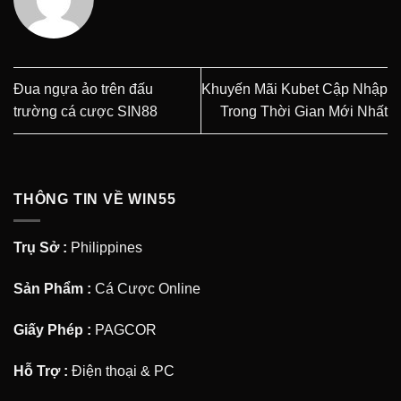
Đua ngựa ảo trên đấu
Khuyến Mãi Kubet Cập Nhập
trường cá cược SIN88
Trong Thời Gian Mới Nhất
THÔNG TIN VỀ WIN55
Trụ Sở :
Philippines
Sản Phẩm :
Cá Cược Online
Giấy Phép :
PAGCOR
Hỗ Trợ :
Điện thoại & PC