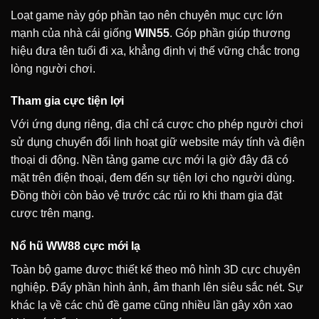
Loạt game này góp phần tạo nên chuyên mục cực lớn
mạnh của nhà cái giống
WIN55
. Góp phần giúp thương
hiệu đưa tên tuổi đi xa, khẳng định vị thế vững chắc trong
lòng người chơi.
Tham gia cực tiện lợi
Với ứng dụng riêng, địa chỉ cá cược cho phép người chơi
sử dụng chuyển đổi linh hoạt giữ website máy tính và điện
thoại di động. Nền tảng game cực mới lạ giờ đây đã có
mặt trên điện thoại, đem đến sự tiện lợi cho người dùng.
Đồng thời còn bảo vệ trước các rủi ro khi tham gia đặt
cược trên mạng.
Nổ hũ WW88 cực mới lạ
Toàn bộ game được thiết kế theo mô hình 3D cực chuyên
nghiệp. Đẩy phần hình ảnh, âm thanh lên siêu sắc nét. Sự
khác lạ về các chủ đề game cũng nhiều lần gây xôn xao