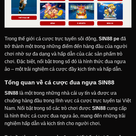
Trong thế giới cá cược trực tuyến sôi động,
SIN88 pe
đã
trở thành một trong những điểm đến hàng đầu của người
chơi nhờ sự đa dạng và hấp dẫn của các sản phẩm trò
chơi. Đặc biệt, nổi bật trong số đó là hình thức đua ngựa
ảo – một trải nghiệm cá cược đầy kịch tính và hấp dẫn.
Tổng quan về cá cược đua ngựa SIN88
SIN88
là một trong những nhà cái uy tín và được ưa
chuộng hàng đầu trong lĩnh vực cá cược trực tuyến tại Việt
Nam. Nổi bật trong số các trò chơi được
SIN88
cung cấp
là hình thức cá cược đua ngựa ảo, mang đến những trải
nghiệm hấp dẫn và kịch tính cho người chơi.