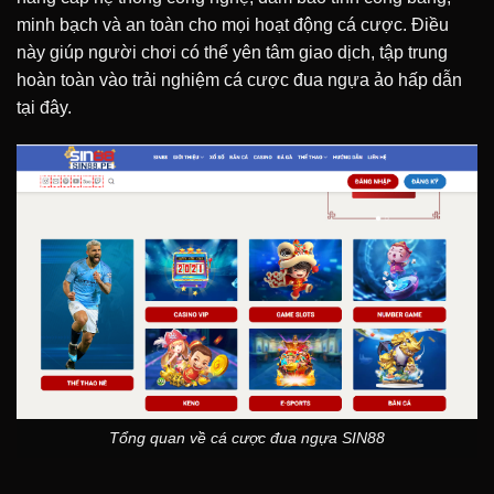
minh bạch và an toàn cho mọi hoạt động cá cược. Điều
này giúp người chơi có thể yên tâm giao dịch, tập trung
hoàn toàn vào trải nghiệm cá cược đua ngựa ảo hấp dẫn
tại đây.
Tổng quan về cá cược đua ngựa SIN88