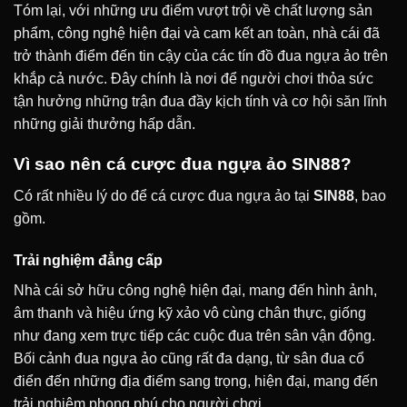
Tóm lại, với những ưu điểm vượt trội về chất lượng sản
phẩm, công nghệ hiện đại và cam kết an toàn, nhà cái đã
trở thành điểm đến tin cậy của các tín đồ đua ngựa ảo trên
khắp cả nước. Đây chính là nơi để người chơi thỏa sức
tận hưởng những trận đua đầy kịch tính và cơ hội săn lĩnh
những giải thưởng hấp dẫn.
Vì sao nên cá cược đua ngựa ảo SIN88?
Có rất nhiều lý do để cá cược đua ngựa ảo tại
SIN88
, bao
gồm.
Trải nghiệm đẳng cấp
Nhà cái sở hữu công nghệ hiện đại, mang đến hình ảnh,
âm thanh và hiệu ứng kỹ xảo vô cùng chân thực, giống
như đang xem trực tiếp các cuộc đua trên sân vận động.
Bối cảnh đua ngựa ảo cũng rất đa dạng, từ sân đua cổ
điển đến những địa điểm sang trọng, hiện đại, mang đến
trải nghiệm phong phú cho người chơi.