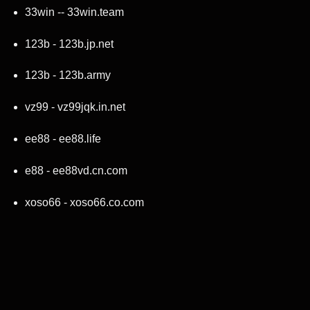
33win
-- 33win.team
123b
- 123b.jp.net
123b
- 123b.army
vz99
- vz99jqk.in.net
ee88
- ee88.life
e88
- ee88vd.cn.com
xoso66
- xoso66.co.com