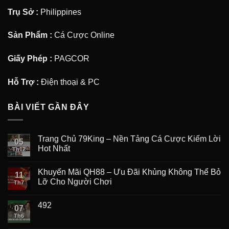
Trụ Sở :
Philippines
Sản Phẩm :
Cá Cược Online
Giấy Phép :
PAGCOR
Hỗ Trợ :
Điện thoại & PC
BÀI VIẾT GẦN ĐÂY
Trang Chủ 79King – Nền Tảng Cá Cược Kiếm Lời
05
Hot Nhất
Th12
Khuyến Mãi QH88 – Ưu Đãi Khủng Không Thể Bỏ
11
Lỡ Cho Người Chơi
Th7
492
07
Th6