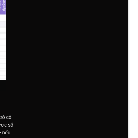
trò có
cược số
ệ nếu