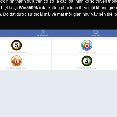
ược hình thành dựa trên cơ sở là các loại hình xổ số truyền thố
iệt là tại
Win5599k.ink
, không phải tuân theo một khung giờ 
. Do đạt được sự thoải mái về mặt thời gian như vậy nên thể lo