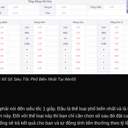
 Xổ Số Siêu Tốc Phổ Biến Nhất Tại Win55
i nói đến siêu tốc 1 giây. Đâu là thể loại phổ biến nhất và là 
 này. Đối với thể loại này thì bạn chỉ cần chọn số sau đó đặt 
ống sẽ trả kết quả cho bạn và tự động tính tiền thưởng theo tỷ l