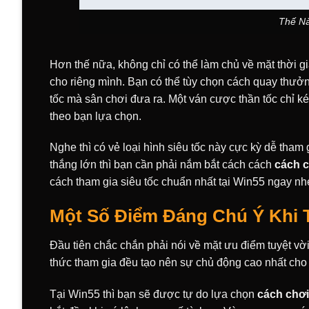
Thế Nà
Hơn thế nữa, không chỉ có thể làm chủ về mặt thời 
cho riêng mình. Bạn có thể tùy chọn cách quay thưởng
tốc mà sân chơi đưa ra. Một ván cược thần tốc chỉ ké
theo bạn lựa chọn.
Nghe thì có vẻ loại hình siêu tốc này cực kỳ dễ tha
thắng lớn thì bạn cần phải nắm bắt cách cách
cách c
cách tham gia siêu tốc chuẩn nhất tại Win55 ngay nh
Một Số Điểm Đáng Chú Ý Khi 
Đầu tiên chắc chắn phải nói về mặt ưu điểm tuyệt vời
thức tham gia đều tạo nên sự chủ động cao nhất ch
Tại Win55 thì bạn sẽ được tự do lựa chọn
cách chơi