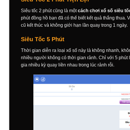
Siêu tốc 2 phút cũng là một
cách chơi xổ số siêu tố
phút đồng hồ bạn đã có thể biết kết quả thắng thua. V
cũ kết thúc và không giới hạn lần quay trong 1 ngày.
Siêu Tốc 5 Phút
Thời gian diễn ra loại xổ số này là không nhanh, k
nhiều người không có thời gian rảnh. Chỉ với 5 phút
gia nhiều kỳ quay liền nhau trong lúc rảnh rỗi.