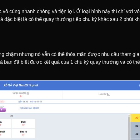
c
vô cùng nhanh chóng và tiện lợi. Ở loại hình này thì chỉ với v
à đặc biệt là có thể quay thưởng tiếp chu kỳ khác sau 2 phút kh
hông chậm nhưng nó vẫn có thể thỏa mãn được nhu cầu tham gia
 là bạn đã biết được kết quả của 1 chú kỳ quay thưởng và có th