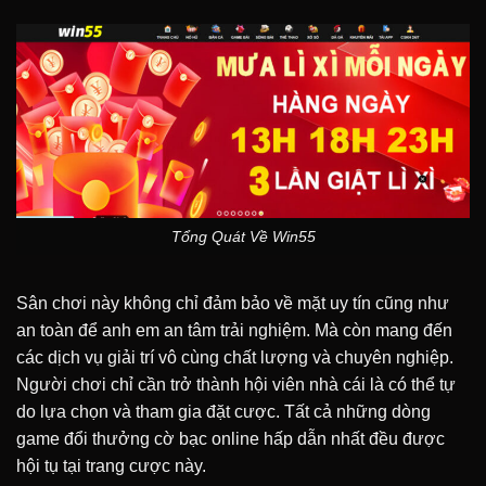
Tổng Quát Về Win55
Sân chơi này không chỉ đảm bảo về mặt uy tín cũng như
an toàn để anh em an tâm trải nghiệm. Mà còn mang đến
các dịch vụ giải trí vô cùng chất lượng và chuyên nghiệp.
Người chơi chỉ cần trở thành hội viên nhà cái là có thể tự
do lựa chọn và tham gia đặt cược. Tất cả những dòng
game đổi thưởng cờ bạc online hấp dẫn nhất đều được
hội tụ tại trang cược này.