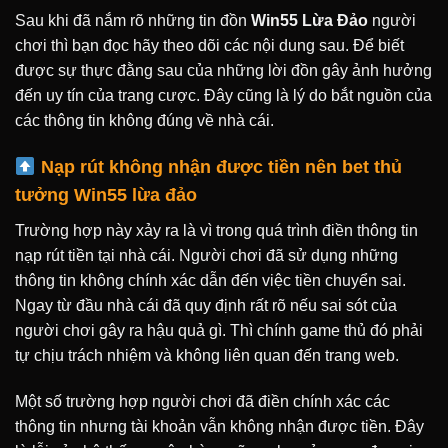
Sau khi đã nắm rõ những tin đồn
Win55 Lừa Đảo
người
chơi thì bạn đọc hãy theo dõi các nội dung sau. Để biết
được sự thực đằng sau của những lời đồn gây ảnh hưởng
đến uy tín của trang cược. Đây cũng là lý do bắt nguồn của
các thông tin không đúng về nhà cái.
Nạp rút không nhận được tiền nên bet thủ
tưởng Win55 lừa đảo
Trường hợp này xảy ra là vì trong quá trình điền thông tin
nạp rút tiền tại nhà cái. Người chơi đã sử dụng những
thông tin không chính xác dẫn đến việc tiền chuyển sai.
Ngay từ đầu nhà cái đã quy định rất rõ nếu sai sót của
người chơi gây ra hậu quả gì. Thì chính game thủ đó phải
tự chịu trách nhiệm và không liên quan đến trang web.
Một số trường hợp người chơi đã điền chính xác các
thông tin nhưng tài khoản vẫn không nhận được tiền. Đây