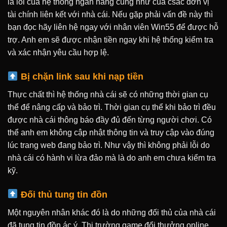
là lỗi của hệ thống ngân hàng cũng như của csac đơn vị
tài chính liên kết với nhà cái. Nếu gặp phải vấn đề này thì
bạn đọc hãy liên hệ ngay với nhân viên Win55 để được hỗ
trợ. Anh em sẽ được nhận tiền ngay khi hệ thống kiểm tra
và xác nhận yêu cầu hợp lệ.
Bị chặn link sau khi nạp tiền
Thực chất thì hệ thống nhà cái sẽ có những thời gian cụ
thể để nâng cấp và bảo trì. Thời gian cụ thể khi bảo trì đều
được nhà cái thông báo đầy đủ đến từng người chơi. Có
thể anh em không cập nhật thông tin và truy cập vào đúng
lúc trang web đang bảo trì. Như vậy thì không phải lỗi do
nhà cái có hành vi lừa đảo mà là do anh em chưa kiểm tra
kỹ.
Đối thủ tung tin đồn
Một nguyên nhân khác đó là do những đối thủ của nhà cái
đã tung tin đồn ác ý. Thị trường game đổi thưởng online