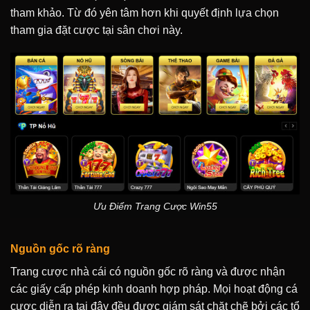
tham khảo. Từ đó yên tâm hơn khi quyết định lựa chọn
tham gia đặt cược tại sân chơi này.
Ưu Điểm Trang Cược Win55
Nguồn gốc rõ ràng
Trang cược nhà cái có nguồn gốc rõ ràng và được nhận
các giấy cấp phép kinh doanh hợp pháp. Mọi hoạt động cá
cược diễn ra tại đây đều được giám sát chặt chẽ bởi các tổ