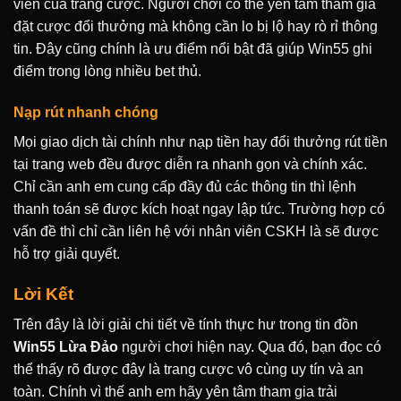
viên của trang cược. Người chơi có thể yên tâm tham gia
đặt cược đổi thưởng mà không cần lo bị lộ hay rò rỉ thông
tin. Đây cũng chính là ưu điểm nổi bật đã giúp Win55 ghi
điểm trong lòng nhiều bet thủ.
Nạp rút nhanh chóng
Mọi giao dịch tài chính như nạp tiền hay đổi thưởng rút tiền
tại trang web đều được diễn ra nhanh gọn và chính xác.
Chỉ cần anh em cung cấp đầy đủ các thông tin thì lệnh
thanh toán sẽ được kích hoạt ngay lập tức. Trường hợp có
vấn đề thì chỉ cần liên hệ với nhân viên CSKH là sẽ được
hỗ trợ giải quyết.
Lời Kết
Trên đây là lời giải chi tiết về tính thực hư trong tin đồn
Win55 Lừa Đảo
người chơi hiện nay. Qua đó, bạn đọc có
thể thấy rõ được đây là trang cược vô cùng uy tín và an
toàn. Chính vì thế anh em hãy yên tâm tham gia trải