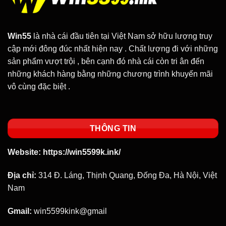
Win55
là nhà cái đầu tiên tại Việt Nam sở hữu lượng truy
cập mới đông đúc nhất hiện nay . Chất lượng đi với những
sản phẩm vượt trội , bên cạnh đó nhà cái còn tri ân đến
những khách hàng bằng những chương trình khuyến mãi
vô cùng đặc biệt .
THÔNG TIN
Website:
https://win5599k.ink/
Địa chỉ:
314 Đ. Láng, Thịnh Quang, Đống Đa, Hà Nội, Việt
Nam
Gmail:
win5599kink@gmail